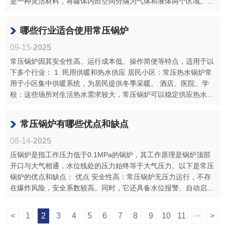
是一种灵活材料，将罐体内部空间分隔为气体和液体两个区域。隔
膜能够在···
哪些行业适合使用常压锅炉
09-15-
2025
常压锅炉因其安全性高、运行成本低、操作简便等特点，适用于以
下多个行业： 1. 民用供暖和热水供应 居民小区：常压热水锅炉常
用于小区集中供暖系统，为居民提供冬季采暖。 酒店、医院、学
校：这些场所对生活热水需求较大，常压锅炉可以稳定供应热水，
用于洗浴···
常压锅炉有哪些优点和缺点
08-14-
2025
压锅炉是指工作压力低于0.1MPa的锅炉，其工作原理是锅炉顶部
开口与大气相通，水位线处的压力始终等于大气压力。以下是常压
锅炉的优点和缺点： 优点 安全性高：常压锅炉无压力运行，不存
在爆炸风险，安全系数较高。同时，它还具备水位报警、自动启
停、漏电保护···
<
1
2
3
4
5
6
7
8
9
10
11
···
>