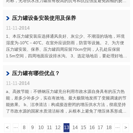
对称，无塔供水压力罐应有较高的抗弯和抗拉强度避免因袖的挠度
增大，招致···
压力罐设备安装使用及保养
11-11-
2014
1、本压力罐安装应选择通风良好、灰尘少、不潮湿的场地，环境
湿度为-10℃－40℃。在室外应设防雨，防雷等设施。 2、为方便
压力罐安装、保养、压力罐四周应留70cm空间，人孔处应保留
1.5m空间，四周地面应设排水沟。 3、选定场地后，要处理好地
基、在用砼浇注或···
压力罐有哪些优点？
11-11-
2014
a、高效节能：不锈钢压力罐充分利用市政水源自身具有的压力热
能，差多少补多少，实在有效地、最大极限地发挥了变频调速的节
能效果。 b、洁净清洁：构成接连密闭的增压供水方法，彻底坚持
了市政水源的国家水质清洁标准，从根本上避免了增压体系形成的
水质标准下···
<
···
8
9
10
11
12
13
14
15
16
17
18
···
>