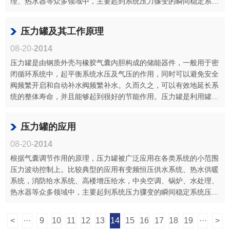
理、热水器等众多领域中，主要起到系统压力骤变的瞬间稳定系统
压力的作用···
压力罐及其工作原理
08-20-
2014
压力罐是由钢质外壳与橡胶气囊内胆构成的储能器件，一般用于密
闭循环系统中，起平衡系统水压及气压的作用，同时可以避免安全
阀频繁开启和自动补水阀频繁补水。久而久之，可以有效地延长系
统的整体寿命，并且能够起到很好的节能作用。压力罐是利用罐内
空气的可···
压力罐的应用
08-20-
2014
根据气囊调节作用的原理，压力罐被广泛应用在各类系统的小范围
压力波动控制上。比较典型的应用有变频恒压供水系统、热水供暖
系统，消防给水系统、高楼增压给水，中央空调、锅炉、水处理、
热水器等众多领域中，主要起到系统压力骤变的瞬间稳定系统压力
的作用，···
<
···
9
10
11
12
13
14
15
16
17
18
19
···
>